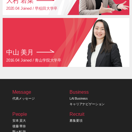
大村 若菜
2020.04 Joined / 早稲田大学卒
中山 美月
2016.04 Joined / 青山学院大学卒
Message
Business
代表メッセージ
LAI Business
キャリアナビゲーション
People
Recruit
安本 貢大
募集要項
後藤 華奈
野々村 陵