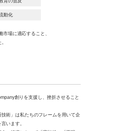
教育の普及
流動化
働市場に適応すること、
た。
mpany創りを支援し、挫折させること
断技術」は私たちのフレームを用いて企
を言います。