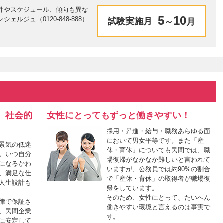
件やスケジュール、傾向も異な
5
10
ルジュ（0120-848-888）
試験実施月
～
月
 社会的
女性にとってもずっと働きやすい！
採用・昇進・給与・職務あらゆる面
において男女平等です。また「産
景気の低迷
休・育休」についても民間では、職
。いつ自分
場復帰がなかなか難しいと言われて
になるかわ
いますが、公務員では約90%の割合
、満足な仕
で「産休・育休」の取得者が職場復
人生設計も
帰をしています。
そのため、女性にとって、たいへん
律で保証さ
働きやすい環境と言えるのは事実で
、民間企業
す。
に安定して