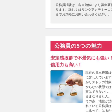
公務員試験は、各自治体により募集要
ります。詳しくはリンクアカデミーコンシェ
までお気軽にお問い合わせください。
公務員の5つの魅力
安定感抜群で不景気にも強い！
信用力も高い！
現在の日本経済は
に苦しんでいます
がリストラの対象
からない状態では
事はできないし、
ままなりません。
その点、地位が法
れている公務員は
に比べて、はるか