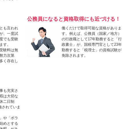
公務員になると資格取得にも近づける！
とも言われ
働くだけで取得可能な資格がありま
が、一度試
す。例えば、公務員（国家／地方）
度でも受験
の行政職として17年勤務すると「行
ます。
政書士」が、国税専門官として23年
受験料は無
勤務すると「税理士」の資格試験が
努力次第
免除されます。
多く存在し
事も充実さ
暇は大切な
休二日制
実施されていま
」や「ボラ
始めとする
休暇」があ