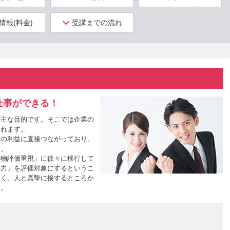
情報(料金)
受講までの流れ
仕事ができる！
が主な目的です。そこでは企業の
られます。
会の利益に直接つながっており、
す。
人物評価重視」に徐々に移行して
魅力」を評価対象にするというこ
なく、人と真摯に接するところか
す。