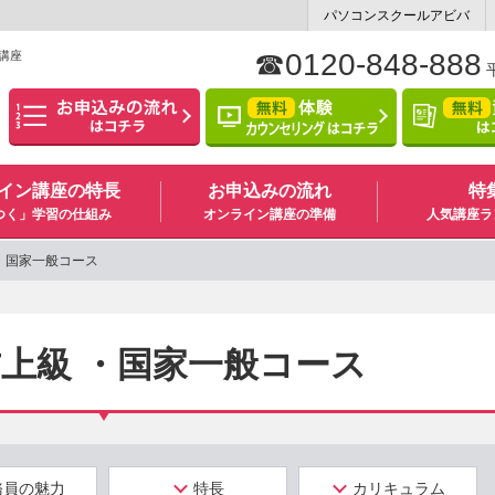
パソコンスクールアビバ
☎0120-848-888
講座
平
イン講座の特長
お申込みの流れ
特
つく」学習の仕組み
オンライン講座の準備
人気講座ラ
 ・国家一般コース
方上級 ・国家一般コース
務員の魅力
特長
カリキュラム