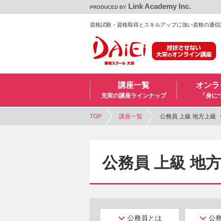
Link Academy Inc.
PRODUCED BY
資格試験・資格取得とスキルアップに強い資格の通信
講座一覧
オンラ
充実の講座ラインナップ
「身に
TOP
講座一覧
公務員 上級 地方上級
公務員 上級 地
公務員とは
公