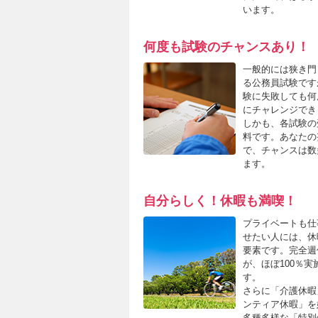
います。
何度も試験のチャンスあり！
一般的には狭き門
る公務員試験です
験に失敗しても何
にチャレンジでき
しかも、各試験の
料です。あなたの
で、チャンスは数
ます。
自分らしく！休暇も満喫！
プライベートも仕
せたい人には、休
要素です。完全週
が、ほぼ100％
す。
さらに「介護休暇
ンティア休暇」を
多種多様な「特別