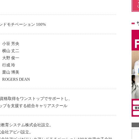
ドモチベーション 100%
小笹 芳央
横山 丈二
大野 俊一
行成 玲
栗山 博美
ROGERS DEAN
や資格取得をワンストップでサポートし、
ップを支援する総合キャリアスクール
栄教育システム株式会社設立。
式会社アビバ設立。